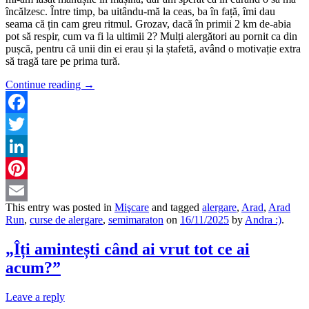
încălzesc. Între timp, ba uitându-mă la ceas, ba în față, îmi dau
seama că țin cam greu ritmul. Grozav, dacă în primii 2 km de-abia
pot să respir, cum va fi la ultimii 2? Mulți alergători au pornit ca din
pușcă, pentru că unii din ei erau și la ștafetă, având o motivație extra
să tragă tare pe prima tură.
Continue reading
→
Facebook
Twitter
LinkedIn
Pinterest
This entry was posted in
Mişcare
and tagged
alergare
,
Arad
,
Arad
Email
Run
,
curse de alergare
,
semimaraton
on
16/11/2025
by
Andra :)
.
„Îți amintești când ai vrut tot ce ai
acum?”
Leave a reply