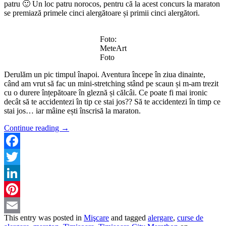
patru 🙂 Un loc patru norocos, pentru că la acest concurs la maraton
se premiază primele cinci alergătoare și primii cinci alergători.
Foto:
MeteArt
Foto
Derulăm un pic timpul înapoi. Aventura începe în ziua dinainte,
când am vrut să fac un mini-stretching stând pe scaun și m-am trezit
cu o durere înțepătoare în gleznă și călcâi. Ce poate fi mai ironic
decât să te accidentezi în tip ce stai jos?? Să te accidentezi în timp ce
stai jos… iar mâine ești înscrisă la maraton.
Continue reading
→
Facebook
Twitter
LinkedIn
Pinterest
This entry was posted in
Mişcare
and tagged
alergare
,
curse de
Email