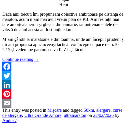
Heni
Dacă anii trecuți îmi propuneam obiective ambițioase pe distanța de
maraton, acum n-am mai avut vreun plan de PB. Am resimțit mai
tare amorțeala iernii și gheața din ianuarie, iar antrenamentele de
viteză de anul acesta au fost puține tare.
M-am gândit la maratoanele din toamnă, unde am început prudent și
mi-am propus să aplic aceeași tactică: voi începe cu pace de 5:10-
5:15 și vedem pe parcurs ce va fi. Zis și făcut.
Continue reading
→
Facebook
Twitter
LinkedIn
Pinterest
This entry was posted in
Mişcare
and tagged
50km
,
alergare
,
curse
Email
de alergare
,
Ultra Grande Amore
,
ultramaraton
on
22/02/2026
by
Andra :)
.