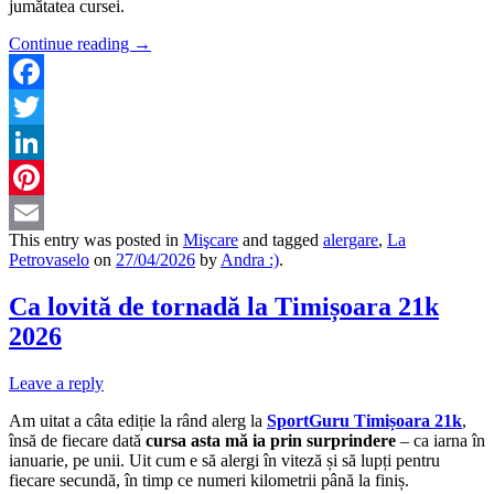
jumătatea cursei.
Continue reading
→
Facebook
Twitter
LinkedIn
Pinterest
This entry was posted in
Mişcare
and tagged
alergare
,
La
Email
Petrovaselo
on
27/04/2026
by
Andra :)
.
Ca lovită de tornadă la Timișoara 21k
2026
Leave a reply
Am uitat a câta ediție la rând alerg la
SportGuru Timișoara 21k
,
însă de fiecare dată
cursa asta mă ia prin surprindere
– ca iarna în
ianuarie, pe unii. Uit cum e să alergi în viteză și să lupți pentru
fiecare secundă, în timp ce numeri kilometrii până la finiș.