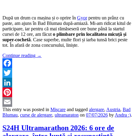
După un drum cu mașina și o oprire în
Gyor
pentru un prânz cu
paste, am ajuns în Bad Blumau după-amiază. Mi-am ridicat kitul de
participare, iar pentru că mai rămăseseră ore bune până la startul
cursei de 12 ore, am făcut
o plimbare prin localitatea micuță și
super-cochetă
. Case superbe, multe flori și iarba tunsă brici peste
tot. În afară de zona concursului, liniște.
Continue reading
→
Facebook
Twitter
LinkedIn
Pinterest
This entry was posted in
Mişcare
and tagged
alergare
,
Austria
,
Bad
Email
Blumau
,
curse de alergare
,
ultramaraton
on
07/07/2026
by
Andra :)
.
S24H Ultramarathon 2026: 6 ore de
alergare, între luptă și recunoștință