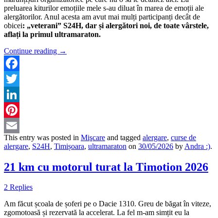
preluarea kiturilor emoțiile mele s-au diluat în marea de emoții ale
alergătorilor. Anul acesta am avut mai mulți participanți decât de
obicei
:
„
veterani” S24H, dar și alergători noi, de toate vârstele,
aflați la primul ultramaraton.
Continue reading
→
Facebook
Twitter
LinkedIn
Pinterest
This entry was posted in
Mişcare
and tagged
alergare
,
curse de
Email
alergare
,
S24H
,
Timișoara
,
ultramaraton
on
30/05/2026
by
Andra :)
.
21 km cu motorul turat la Timotion 2026
2 Replies
Am făcut școala de șoferi pe o Dacie 1310. Greu de băgat în viteze,
zgomotoasă și rezervată la accelerat. La fel m-am simțit eu la