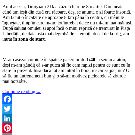
Anul acesta, Timișoara 21k a căzut chiar pe 8 martie. Dimineața
când am ieșit din casă era răcoare, deși se anunța o zi foarte însorită.
Am făcut o încălzire de aproape 8 km până în centru, cu mâinile
înghețate, timp în care m-am tot întrebat de ce nu mi-am luat mănuși.
După salutat omuleți și apoi încă o mini-repriză de tremurat în Piața
Libertății, de data asta mai degrabă de la emoții decât de la frig, am
intrat
în zona de start.
M-am așezat cuminte în spatele pacerilor de
1:40
la semimaraton,
deși m-am gândit că s-ar putea să fie cam rapizi pentru ce sunt eu în
stare în prezent. Însă dacă tot am intrat în horă, măcar să joc, nu? O
să fie un antrenament bun și o să-mi motivez picioarele să zburde
mai hotărâte.
Continue reading
→
Facebook
Twitter
LinkedIn