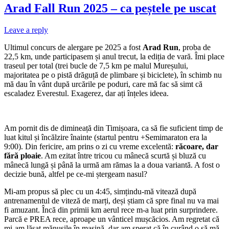
Arad Fall Run 2025 – ca peștele pe uscat
Leave a reply
Ultimul concurs de alergare pe 2025 a fost
Arad Run
, proba de
22,5 km, unde participasem și anul trecut, la ediția de vară. Îmi place
traseul per total (trei bucle de 7,5 km pe malul Mureșului,
majoritatea pe o pistă drăguță de plimbare și biciclete), în schimb nu
mă dau în vânt după urcările pe poduri, care mă fac să simt că
escaladez Everestul. Exagerez, dar ați înțeles ideea.
Am pornit dis de dimineață din Timișoara, ca să fie suficient timp de
luat kitul și încălzire înainte (startul pentru +Semimaraton era la
9:00). Din fericire, am prins o zi cu vreme excelentă:
răcoare, dar
fără ploaie
. Am ezitat între tricou cu mânecă scurtă și bluză cu
mânecă lungă și până la urmă am rămas la a doua variantă. A fost o
decizie bună, altfel pe ce-mi ștergeam nasul?
Mi-am propus să plec cu un 4:45, simțindu-mă vitează după
antrenamentul de viteză de marți, deși știam că spre final nu va mai
fi amuzant. Încă din primii km aerul rece m-a luat prin surprindere.
Parcă e PREA rece, aproape un vânticel mușcăcios. Am regretat că
mi-am lăsat mănușile în mașină, dar am sperat că în curând o să mă