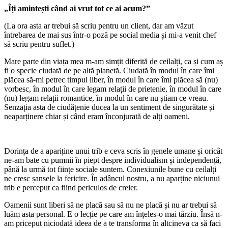
„Îți amintești când ai vrut tot ce ai acum?”
(La ora asta ar trebui să scriu pentru un client, dar am văzut
întrebarea de mai sus într-o poză pe social media și mi-a venit chef
să scriu pentru suflet.)
Mare parte din viața mea m-am simțit diferită de ceilalți, ca și cum aș
fi o specie ciudată de pe altă planetă. Ciudată în modul în care îmi
plăcea să-mi petrec timpul liber, în modul în care îmi plăcea să (nu)
vorbesc, în modul în care legam relații de prietenie, în modul în care
(nu) legam relații romantice, în modul în care nu știam ce vreau.
Senzația asta de ciudățenie ducea la un sentiment de singurătate și
neaparținere chiar și când eram înconjurată de alți oameni.
Dorința de a apariține unui trib e ceva scris în genele umane și oricât
ne-am bate cu pumnii în piept despre individualism și independență,
până la urmă tot ființe sociale suntem. Conexiunile bune cu ceilalți
ne cresc șansele la fericire. În adâncul nostru, a nu aparține niciunui
trib e perceput ca fiind periculos de creier.
Oamenii sunt liberi să ne placă sau să nu ne placă și nu ar trebui să
luăm asta personal. E o lecție pe care am înțeles-o mai târziu. Însă n-
am priceput niciodată ideea de a te transforma în altcineva ca să faci