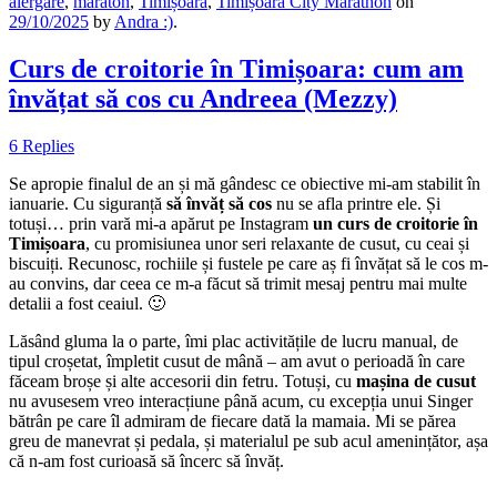
alergare
,
maraton
,
Timișoara
,
Timișoara City Marathon
on
29/10/2025
by
Andra :)
.
Curs de croitorie în Timișoara: cum am
învățat să cos cu Andreea (Mezzy)
6 Replies
Se apropie finalul de an și mă gândesc ce obiective mi-am stabilit în
ianuarie. Cu siguranță
să învăț să cos
nu se afla printre ele. Și
totuși… prin vară mi-a apărut pe Instagram
un curs de croitorie în
Timișoara
, cu promisiunea unor seri relaxante de cusut, cu ceai și
biscuiți. Recunosc, rochiile și fustele pe care aș fi învățat să le cos m-
au convins, dar ceea ce m-a făcut să trimit mesaj pentru mai multe
detalii a fost ceaiul. 🙂
Lăsând gluma la o parte, îmi plac activitățile de lucru manual, de
tipul croșetat, împletit cusut de mână – am avut o perioadă în care
făceam broșe și alte accesorii din fetru. Totuși, cu
mașina de cusut
nu avusesem vreo interacțiune până acum, cu excepția unui Singer
bătrân pe care îl admiram de fiecare dată la mamaia. Mi se părea
greu de manevrat și pedala, și materialul pe sub acul amenințător, așa
că n-am fost curioasă să încerc să învăț.