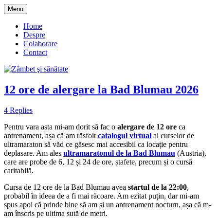
Skip
Menu
to
blog despre starea de bine :)
Zâmbet şi sănătate
content
Home
Despre
Colaborare
Contact
12 ore de alergare la Bad Blumau 2026
4 Replies
Pentru vara asta mi-am dorit să fac o
alergare de 12 ore
ca
antrenament, așa că am răsfoit
catalogul virtual
al curselor de
ultramaraton să văd ce găsesc mai accesibil ca locație pentru
deplasare. Am ales
ultramaratonul de la Bad Blumau
(Austria),
care are probe de 6, 12 și 24 de ore, ștafete, precum și o cursă
caritabilă.
Cursa de 12 ore de la Bad Blumau avea
startul de la 22:00
,
probabil în ideea de a fi mai răcoare. Am ezitat puțin, dar mi-am
spus apoi că prinde bine să am și un antrenament nocturn, așa că m-
am înscris pe ultima sută de metri.