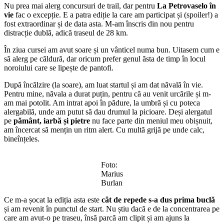
Nu prea mai alerg concursuri de trail, dar pentru
La Petrovaselo în
vie
fac o excepție. E a patra ediție la care am participat și (spoiler!) a
fost extraordinar și de data asta. M-am înscris din nou pentru
distracție dublă, adică traseul de 28 km.
În ziua cursei am avut soare și un vânticel numa bun. Uitasem cum e
să alerg pe căldură, dar oricum prefer genul ăsta de timp în locul
noroiului care se lipește de pantofi.
După încălzire (la soare), am luat startul și am dat năvală în vie.
Pentru mine, năvala a durat puțin, pentru că au venit urcările și m-
am mai potolit. Am intrat apoi în pădure, la umbră și cu poteca
alergabilă, unde am putut să dau drumul la picioare. Deși alergatul
pe
pământ, iarbă și pietre
nu face parte din meniul meu obișnuit,
am încercat să mențin un ritm alert. Cu multă grijă pe unde calc,
bineînțeles.
Foto:
Marius
Burlan
Ce m-a șocat la ediția asta este
cât de repede s-a dus prima buclă
și am revenit în punctul de start. Nu știu dacă e de la concentrarea pe
care am avut-o pe traseu, însă parcă am clipit și am ajuns la