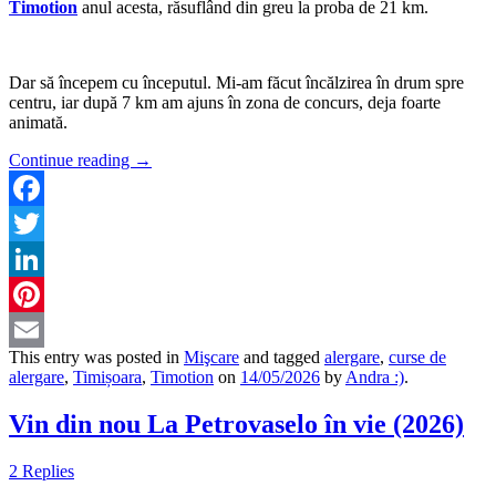
Timotion
anul acesta, răsuflând din greu la proba de 21 km.
Dar să începem cu începutul. Mi-am făcut încălzirea în drum spre
centru, iar după 7 km am ajuns în zona de concurs, deja foarte
animată.
Continue reading
→
Facebook
Twitter
LinkedIn
Pinterest
This entry was posted in
Mişcare
and tagged
alergare
,
curse de
Email
alergare
,
Timișoara
,
Timotion
on
14/05/2026
by
Andra :)
.
Vin din nou La Petrovaselo în vie (2026)
2 Replies