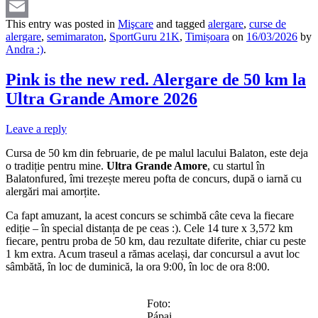
Pinterest
This entry was posted in
Mişcare
and tagged
alergare
,
curse de
Email
alergare
,
semimaraton
,
SportGuru 21K
,
Timișoara
on
16/03/2026
by
Andra :)
.
Pink is the new red. Alergare de 50 km la
Ultra Grande Amore 2026
Leave a reply
Cursa de 50 km din februarie, de pe malul lacului Balaton, este deja
o tradiție pentru mine.
Ultra Grande Amore
, cu startul în
Balatonfured, îmi trezește mereu pofta de concurs, după o iarnă cu
alergări mai amorțite.
Ca fapt amuzant, la acest concurs se schimbă câte ceva la fiecare
ediție – în special distanța de pe ceas :). Cele 14 ture x 3,572 km
fiecare, pentru proba de 50 km, dau rezultate diferite, chiar cu peste
1 km extra. Acum traseul a rămas același, dar concursul a avut loc
sâmbătă, în loc de duminică, la ora 9:00, în loc de ora 8:00.
Foto:
Pápai