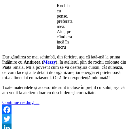
Rochia
cu
pense,
preferata
mea.
Aici, pe
când era
încă în
lucru
Dar gândirea se mai schimbă, din fericire, așa că iată-mă la prima
întâlnire cu
Andreea (
Mezzy
),
în atelierul plin de rochii colorate din
Piața Sinaia. Mi-a povestit cum se va desfășura cursul, cât durează,
ce vom face și alte detalii de organizare, iar energia ei prietenoasă
mi-a alimentat entuziasmul. O să fie o experiență minunată!
Toate materialele și accesoriile sunt incluse în prețul cursului, așa că
am venit la ateliere doar cu deschidere și curiozitate.
Continue reading
→
Facebook
Twitter