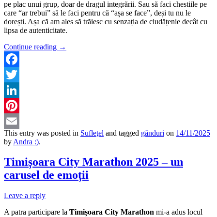
pe plac unui grup, doar de dragul integrării. Sau să faci chestiile pe
care “ar trebui” să le faci pentru că “așa se face”, deși tu nu le
dorești. Așa că am ales să trăiesc cu senzația de ciudățenie decât cu
lipsa de autenticitate.
Continue reading
→
Facebook
Twitter
LinkedIn
Pinterest
This entry was posted in
Sufleţel
and tagged
gânduri
on
14/11/2025
Email
by
Andra :)
.
Timișoara City Marathon 2025 – un
carusel de emoții
Leave a reply
A patra participare la
Timișoara City Marathon
mi-a adus locul