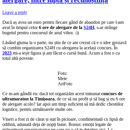
Leave a reply
Dacă aș avea un euro pentru fiecare gând de abandon pe care l-am
avut în timpul celor
6 ore de alergare de la
S24H
, s-ar strânge
bugetul pentru concursul de anul viitor. :))
Lăsând gluma la o parte, nu știu de ce am crezut că e o idee grozavă
să combin organizarea S24H cu alergarea la același concurs. În
2023
mi-a ieșit figura și am făcut o cursă bună. Acum a fost o cu
totul altă poveste.
Foto:
Mete
ArtFoto
Ce m-am gândit eu: dacă tot organizăm acest minunat
concurs de
ultramaraton la Timișoara
, de ce să nu profit și să bag și eu 6 ore
de alergare acolo? Iar apoi am timp suficient să mă dedic chestiilor
logistice, pentru următoarele multe ore.
Vineri a fost zi de cărat și stat în picioare, condimentată cu lipsă de
odihnă, adunată deja de nopți bune. Bonus: emoții legate de
mărunțișuri organizatorice pe care nu o să le detaliez aici. La