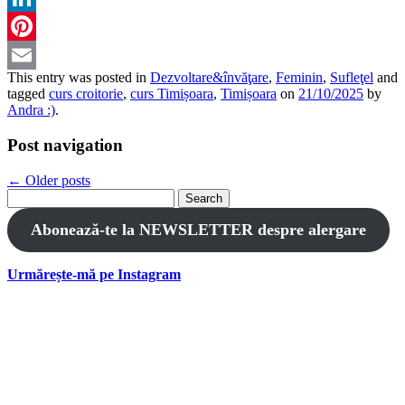
LinkedIn
Pinterest
This entry was posted in
Dezvoltare&învăţare
,
Feminin
,
Sufleţel
and
Email
tagged
curs croitorie
,
curs Timișoara
,
Timișoara
on
21/10/2025
by
Andra :)
.
Post navigation
←
Older posts
Search
for:
Abonează-te la NEWSLETTER despre alergare
Urmărește-mă pe Instagram